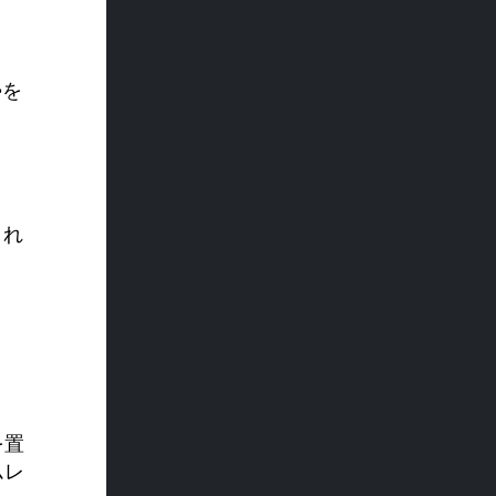
勢を
これ
を置
ムレ