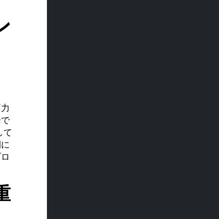
ン
筋力
降で
して
別に
プロ
重