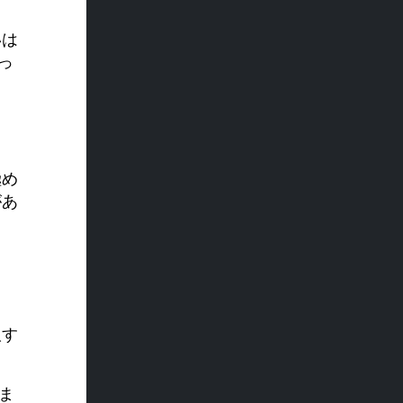
いは
っ
極め
があ
取す
ま