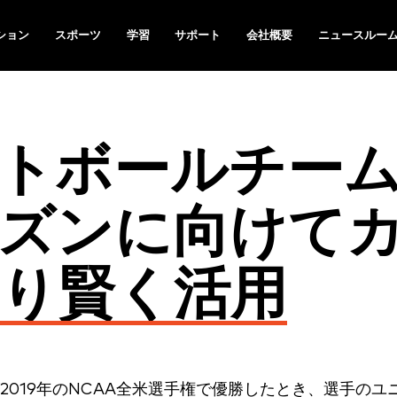
ション
スポーツ
学習
サポート
会社概要
ニュースルー
トボールチー
0シーズンに向けて
り賢く活用
019年のNCAA全米選手権で優勝したとき、選手のユ