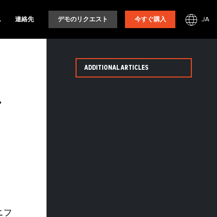
JA
ム
連絡先
デモのリクエスト
今すぐ購入
ADDITIONAL ARTICLES
ム
カ
ニフ