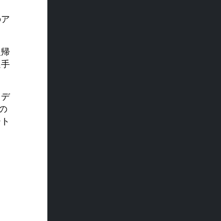
のア
復帰
選手
、デ
の
ート