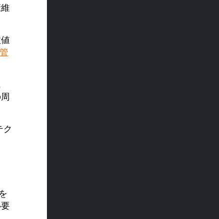
康維
数値
管
氏
の周
テク
、
を
必要