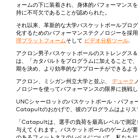
ォームの下に装着され、身体的パフォーマンスを
持に不可欠であることが認められた。
それ以来、革新的な大学バスケットボールプログ
化するためのパフォーマンステクノロジーを採
理プラットフォーム
そして
ビデオ分析ツール
.
アクロン男子バスケットボールのストレングス＆
は、「カタパルトをプログラムに加えることで、
期を決め、より効率的なアプローチができるよう
アクロン、ミシガン州立大学と並ぶ、
デューク
ノロジーを使ってパフォーマンスの限界に挑戦し
UNCシャーロットのバスケットボール・パフォ
Catapultのおかげで、彼のプログラムはよ
「Catapultは、選手の負荷を最高レベルで
与えてくれます。バスケットボールのゲームが要
のあるフィットネスのレベルについて、私たちに