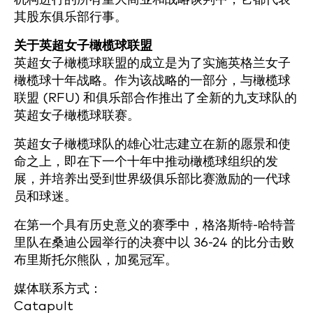
其股东俱乐部行事。
关于英超女子橄榄球联盟
英超女子橄榄球联盟的成立是为了实施英格兰女子
橄榄球十年战略。作为该战略的一部分，与橄榄球
联盟 (RFU) 和俱乐部合作推出了全新的九支球队的
英超女子橄榄球联赛。
英超女子橄榄球队的雄心壮志建立在新的愿景和使
命之上，即在下一个十年中推动橄榄球组织的发
展，并培养出受到世界级俱乐部比赛激励的一代球
员和球迷。
在第一个具有历史意义的赛季中，格洛斯特-哈特普
里队在桑迪公园举行的决赛中以 36-24 的比分击败
布里斯托尔熊队，加冕冠军。
媒体联系方式：
Catapult