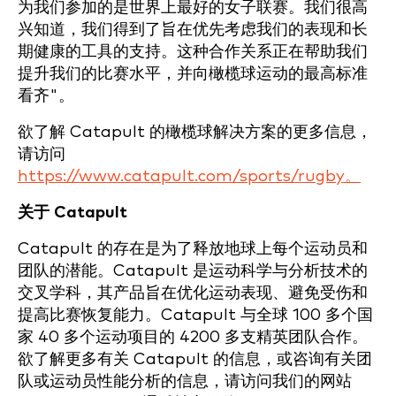
为我们参加的是世界上最好的女子联赛。我们很高
兴知道，我们得到了旨在优先考虑我们的表现和长
期健康的工具的支持。这种合作关系正在帮助我们
提升我们的比赛水平，并向橄榄球运动的最高标准
看齐"。
欲了解 Catapult 的橄榄球解决方案的更多信息，
请访问
https://www.catapult.com/sports/rugby。
关于 Catapult
Catapult 的存在是为了释放地球上每个运动员和
团队的潜能。Catapult 是运动科学与分析技术的
交叉学科，其产品旨在优化运动表现、避免受伤和
提高比赛恢复能力。Catapult 与全球 100 多个国
家 40 多个运动项目的 4200 多支精英团队合作。
欲了解更多有关 Catapult 的信息，或咨询有关团
队或运动员性能分析的信息，请访问我们的网站