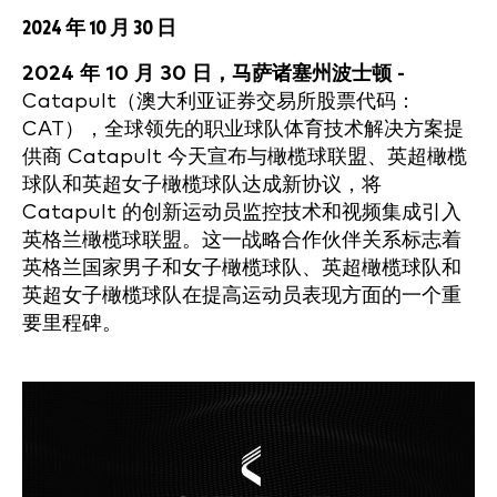
2024 年 10 月 30 日
2024 年 10 月 30 日，马萨诸塞州波士顿 -
Catapult（澳大利亚证券交易所股票代码：
CAT），全球领先的职业球队体育技术解决方案提
供商 Catapult 今天宣布与橄榄球联盟、英超橄榄
球队和英超女子橄榄球队达成新协议，将
Catapult 的创新运动员监控技术和视频集成引入
英格兰橄榄球联盟。这一战略合作伙伴关系标志着
英格兰国家男子和女子橄榄球队、英超橄榄球队和
英超女子橄榄球队在提高运动员表现方面的一个重
要里程碑。