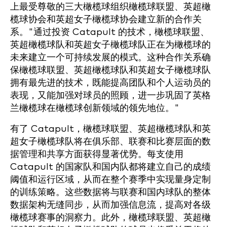
上最受尊敬的三大橄榄球组织橄榄球联盟、英超橄
榄球协会和英超女子橄榄球协会建立新的合作关
系。"通过投资 Catapult 的技术，橄榄球联盟、
英超橄榄球队和英超女子橄榄球队正在为橄榄球的
未来建立一个可持续发展的模式。这种合作关系确
保橄榄球联盟、英超橄榄球队和英超女子橄榄球队
拥有最先进的技术，既能提高团队和个人运动员的
表现，又能加强对球员的照顾，进一步巩固了英格
兰橄榄球在橄榄球创新领域的领先地位。"
有了 Catapult，橄榄球联盟、英超橄榄球队和英
超女子橄榄球队将在俱乐部、联赛和比赛层面的数
据管理和共享方面获得显著优势。每支使用
Catapult 的国家队和国内队都将建立自己的成绩
阈值和运行区域，从而在整个赛季中实现量身定制
的训练策略。这些数据将与联赛和国内球队的整体
数据架构无缝同步，从而加强信息流，提高对各级
橄榄球赛事的洞察力。此外，橄榄球联盟、英超橄