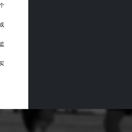
个
或
。
监
买