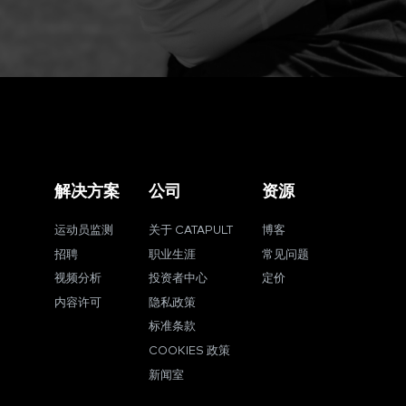
解决方案
公司
资源
运动员监测
关于 CATAPULT
博客
招聘
职业生涯
常见问题
视频分析
投资者中心
定价
内容许可
隐私政策
标准条款
COOKIES 政策
新闻室