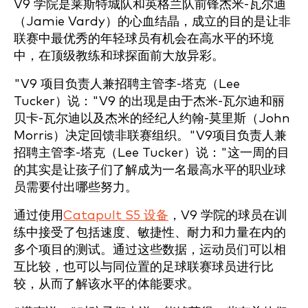
V9 学院是莱斯特城队和英格兰队前锋杰米-瓦尔迪
（Jamie Vardy）的心血结晶，成立的目的是让非
联赛中最优秀的年轻球员有机会在高水平的环境
中，在顶级教练和球探面前大放异彩。
"V9 项目负责人兼招聘主管李-塔克（Lee
Tucker）说："V9 的出现是由于杰米-瓦尔迪和丽
贝卡-瓦尔迪以及杰米的经纪人约翰-莫里斯（John
Morris）决定回馈非联赛组织。"V9项目负责人兼
招聘主管李-塔克（Lee Tucker）说："这一周的目
的其实是让孩子们了解成为一名最高水平的职业球
员需要付出哪些努力。
通过使用
Catapult S5 设备
，V9 学院的球员在训
练中接受了包括速度、敏捷性、耐力和力量在内的
多个项目的测试。通过这些数据，运动员们可以相
互比较，也可以与同位置的足球联赛球员进行比
较，从而了解该水平的体能要求。