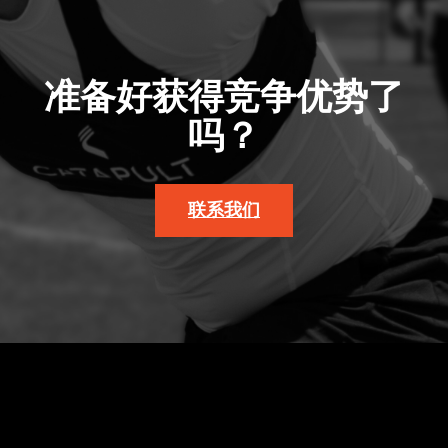
准备好获得竞争优势了
吗？
联系我们