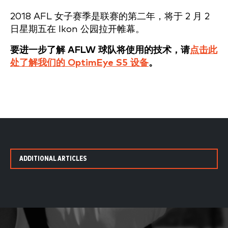
2018 AFL 女子赛季是联赛的第二年，将于 2 月 2
日星期五在 Ikon 公园拉开帷幕。
要进一步了解 AFLW 球队将使用的技术，请
点击此
处了解我们的 OptimEye S5 设备
。
ADDITIONAL ARTICLES