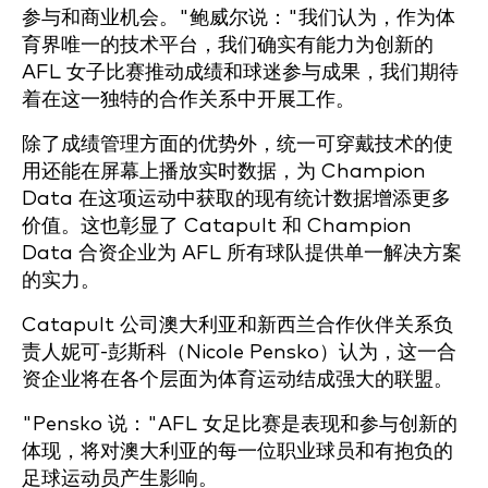
参与和商业机会。"鲍威尔说："我们认为，作为体
育界唯一的技术平台，我们确实有能力为创新的
AFL 女子比赛推动成绩和球迷参与成果，我们期待
着在这一独特的合作关系中开展工作。
除了成绩管理方面的优势外，统一可穿戴技术的使
用还能在屏幕上播放实时数据，为 Champion
Data 在这项运动中获取的现有统计数据增添更多
价值。这也彰显了 Catapult 和 Champion
Data 合资企业为 AFL 所有球队提供单一解决方案
的实力。
Catapult 公司澳大利亚和新西兰合作伙伴关系负
责人妮可-彭斯科（Nicole Pensko）认为，这一合
资企业将在各个层面为体育运动结成强大的联盟。
"Pensko 说："AFL 女足比赛是表现和参与创新的
体现，将对澳大利亚的每一位职业球员和有抱负的
足球运动员产生影响。