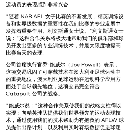
运动员的表现感到非常兴奋。
"随着 NAB AFL 女子比赛的不断发展，精英训练设
备和世界级数据的重要性在我们比赛的专业发展中
发挥着重要作用。利文斯通女士说。"利文斯通女士
说："这种合作关系将极大地帮助我们的俱乐部和球
员开发出更多的专业训练技术，并最大限度地提高
比赛当天的表现。
公司首席执行官乔-鲍威尔（Joe Powell）表示，
这项交易巩固了可穿戴技术在澳大利亚足球运动中
的重要地位，澳大利亚足球运动在运动科学应用方
面处于全球领先地位，这项交易完全符合
Catapult 公司的战略。
"鲍威尔说："这种合作关系使我们的战略支柱得以
实现：向精英球队提供我们世界领先的运动表现技
术，通过使用我们的技术帮助为有抱负的 AFLW 球
员提供出路计划，以及利用实时赛场数据促进球迷