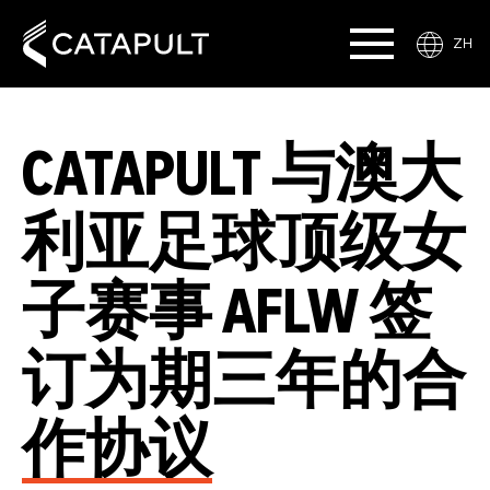
ZH
CATAPULT 与澳大
利亚足球顶级女
子赛事 AFLW 签
订为期三年的合
作协议