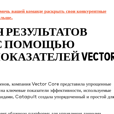
омочь вашей команде раскрыть свои конкурентные
ольше.
 РЕЗУЛЬТАТОВ
С ПОМОЩЬЮ
КАЗАТЕЛЕЙ VECTO
менов, компания Vector Core представила упрощенные
 на ключевые показатели эффективности, используемые
дами, Catapult создала упорядоченный и простой дл
ляет облачную платформу для управления данными,