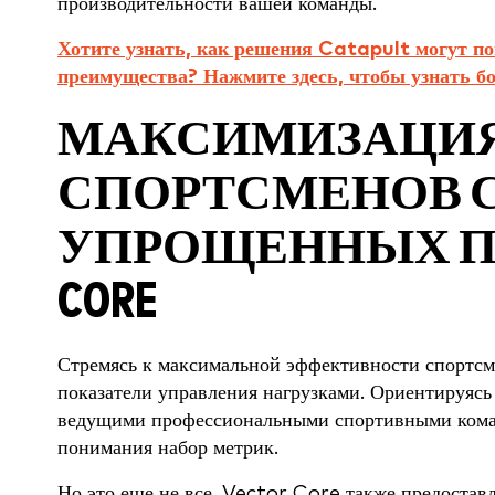
производительности вашей команды.
Хотите узнать, как решения Catapult могут п
преимущества? Нажмите здесь, чтобы узнать б
МАКСИМИЗАЦИЯ
СПОРТСМЕНОВ 
УПРОЩЕННЫХ ПО
CORE
Стремясь к максимальной эффективности спортс
показатели управления нагрузками. Ориентируясь
ведущими профессиональными спортивными коман
понимания набор метрик.
Но это еще не все. Vector Core также предостав