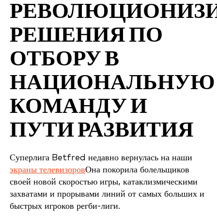
РЕВОЛЮЦИОНИЗИ
РЕШЕНИЯ ПО
ОТБОРУ В
НАЦИОНАЛЬНУЮ
КОМАНДУ И
ПУТИ РАЗВИТИЯ
Суперлига Betfred недавно вернулась на наши
экраны телевизоров
Она покорила болельщиков
своей новой скоростью игры, катаклизмическими
захватами и прорывами линий от самых больших и
быстрых игроков регби-лиги.