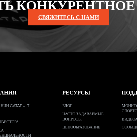
ТЬ КОНКУРЕНТНОЕ
СВЯЖИТЕСЬ С НАМИ
АНИЯ
РЕСУРСЫ
ПОД
НИИ CATAPULT
БЛОГ
МОНИТ
СПОРТ
ЧАСТО ЗАДАВАЕМЫЕ
ВОПРОСЫ
ВИДЕО
НВЕСТОРА
ЦЕНООБРАЗОВАНИЕ
СООБЩ
КА
ЕНЦИАЛЬНОСТИ