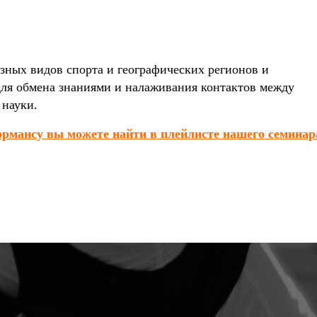
зных видов спорта и географических регионов и
ля обмена знаниями и налаживания контактов между
 науки.
ормансу вы можете найти в плейлисте нашего семинар