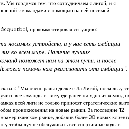
. Мы гордимся тем, что сотрудничаем с лигой, и с
тношений с командами с помощью нашей носимой
Básquetbol, прокомментировал ситуацию:
ти носимых устройств, и у нас есть амбиции
лиг во всем мире. Наличие лучших
 команд поможет нам на этом пути, и после
t могла помочь нам реализовать эти амбиции".
казал: "Мы очень рады сделке с Ла Лигой, поскольку эт
чить все команды в лиге, где ранее ни одна из команд н
рамках всей лиги не только приносят стратегические выг
собом проникновения на новые рынки. За последние 12
иноамериканском рынке, добавив более 30 новых клиент
ане, чтобы лучше обслуживать все спортивные коды в