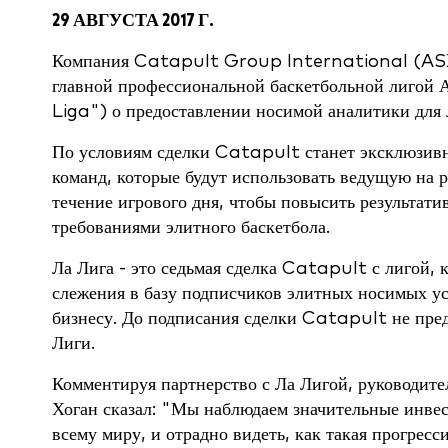
29 АВГУСТА 2017 Г.
Компания Catapult Group International (ASX:
главной профессиональной баскетбольной лиго
Liga") о предоставлении носимой аналитики для 
По условиям сделки Catapult станет эксклюзив
команд, которые будут использовать ведущую на 
течение игрового дня, чтобы повысить результати
требованиями элитного баскетбола.
Ла Лига - это седьмая сделка Catapult с лигой,
слежения в базу подписчиков элитных носимых у
бизнесу. До подписания сделки Catapult не пред
Лиги.
Комментируя партнерство с Ла Лигой, руководит
Хоган сказал: "Мы наблюдаем значительные инве
всему миру, и отрадно видеть, как такая прогре