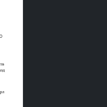
20
ств
ход
арл