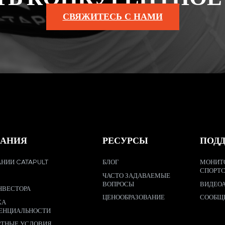
СВЯЖИТЕСЬ С НАМИ
АНИЯ
РЕСУРСЫ
ПОД
НИИ CATAPULT
БЛОГ
МОНИТ
СПОРТ
ЧАСТО ЗАДАВАЕМЫЕ
ВОПРОСЫ
ВИДЕО
НВЕСТОРА
ЦЕНООБРАЗОВАНИЕ
СООБЩ
КА
ЕНЦИАЛЬНОСТИ
РТНЫЕ УСЛОВИЯ