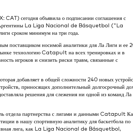
 CAT) сегодня объявила о подписании соглашения с
й Аргентины La Liga Nacional de Básquetbol ("La
лиги сроком минимум на три года.
ным поставщиком носимой аналитики для Ла Лиги и ее 
рынке технологию Catapult на всех тренировках и в
вность игроков и снизить риски травм, связанные с
 которая добавляет в общей сложности 240 новых устрой
стройств, приносящих дополнительный долгосрочный до
оставляла решения для слежения ни одной из команд Ла
ель отдела партнерства с лигами и данными Catapult К
стиции в нашу спортивную аналитику для баскетбола по
ссивная лига, как La Liga Nacional de Básquetbol,