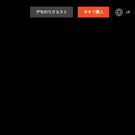
JA
デモのリクエスト
今すぐ購入
ョップに参加しよ
され、データ、ス
ータインサイトと
ラリアのエリー
ングと試合当日の
を形作る人々から
や最新情報につい