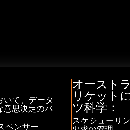
ンの後には、飲み物とおつまみが用意され、参加者はネ
VALDのテクノロジーと交流することができる。
登録はこちら
オースト
リケット
おいて、データ
ツ科学：
な意思決定のバ
スケジューリ
スペンサー
要求の管理