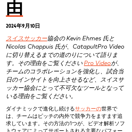
由
2024年9月10日
スイスサッカー
協会の Kevin Ehmes 氏と
Nicolas Chappuis 氏が、CatapultPro Video
に切り替えるまでの道のりについて語りま
す。その理由をご覧ください
Pro Video
が、
チームのコラボレーションを強化し、試合当
日のインサイトを向上させるなど、スイスサ
ッカー協会にとって不可欠なツールとなって
いる理由をご覧ください。
ダイナミックで進化し続ける
サッカーの
世界で
は、チームはピッチの内外で競争力をますます追
求しています。その方法の1つが、ビデオ解析ソフ
トウェアによってサポートされる主要なパフォー