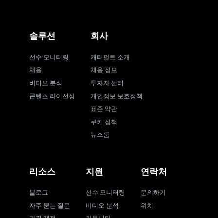
솔루션
회사
선수 모니터링
캐터펄트 소개
채용
채용 정보
비디오 분석
투자자 센터
콘텐츠 라이선싱
개인정보 보호정책
표준 약관
쿠키 정책
뉴스룸
리소스
지원
연락처
블로그
선수 모니터링
문의하기
자주 묻는 질문
비디오 분석
위치