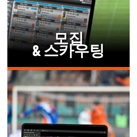
모집
& 스카우팅