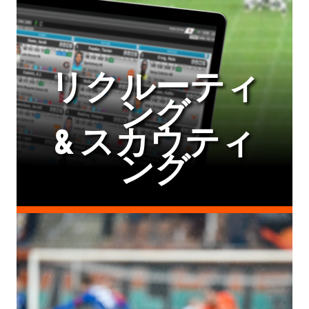
リクルーティ
ング
& スカウティ
ング